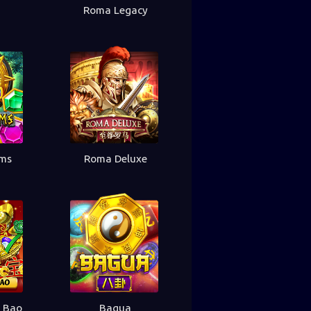
Roma Legacy
ms
Roma Deluxe
n Bao
Bagua