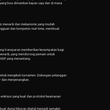
 yang bisa dimainkan kapan saja dan di mana
afis menarik dan mekanisme yang mudah
ingguan dan kompetisi real-time, membuat
 yang transparan memberikan kesempatan bagi
eat
Third Prince's
menarik, yang mendorong pemain untuk
Journey
etitif yang menantang.
m untuk mengikuti turnamen. Dukungan pelanggan
ar dan menyenangkan.
 enkripsi yang kuat dan protokol keamanan
uat dunia hiburan digital menjadi semakin
rew
Cluster Mania