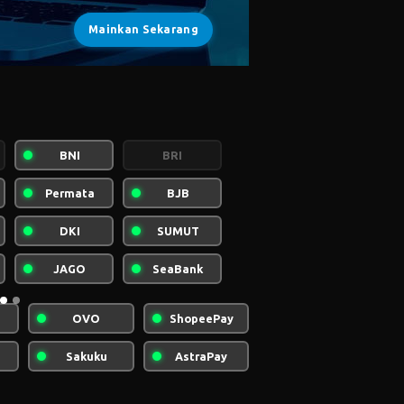
Mainkan Sekarang
ld
Seven Seas
on
OVO
ShopeePay
Sakuku
AstraPay