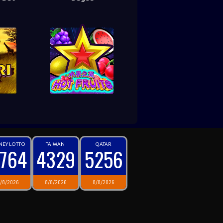
at
Hot Fruits
NEY LOTTO
TAIWAN
QATAR
764
4329
5256
/8/2026
8/8/2026
8/8/2026
ess
Maya Ways