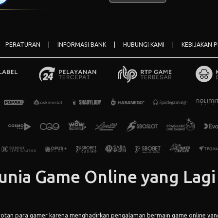
Inca
Ramesses Relics
Winds of We
PERATURAN
|
INFORMASI BANK
|
HUBUNGI KAMI
|
KEBIJAKAN P
ire Temple
World of Emoji
Carnaval Do
unia Game Online yang Lagi
e of Fortune
Hawaii Vacay
Christmas 
otan para gamer karena menghadirkan pengalaman bermain game online yang 