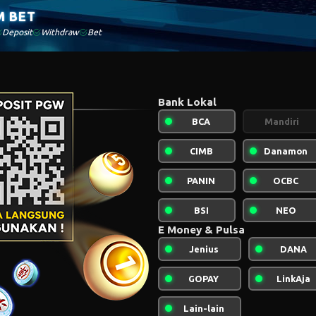
Win
M BET
Deposit
Withdraw
Bet
Bank Lokal
BNI
BRI
DBS
NOBU
Permata
BJB
oat Ride : Hold
Savage Frontier Hold
Super Wi
And Win
And Win
Watermel
DKI
SUMUT
JAGO
SeaBank
E Money & Pulsa
Jenius
DANA
GOPAY
LinkAja
Lain-lain