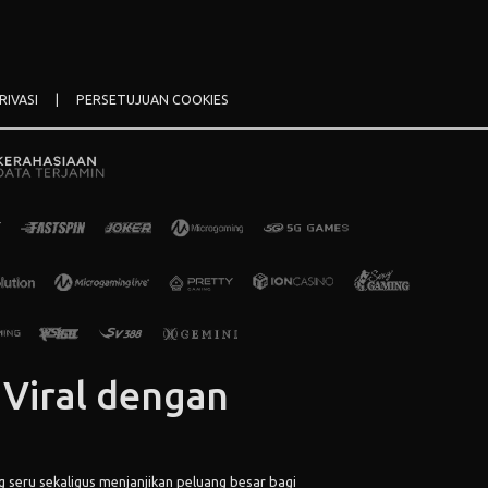
alth
Legend of Persia
RIVASI
|
PERSETUJUAN COOKIES
 Rio
Black Knight
 Viral dengan
Eve
Mahjong Reactor
seru sekaligus menjanjikan peluang besar bagi