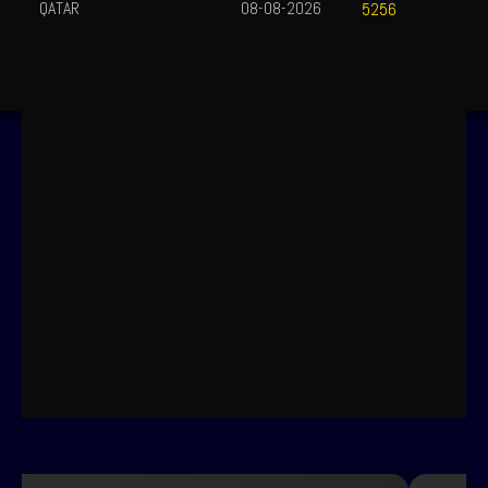
QATAR
08-08-2026
5256