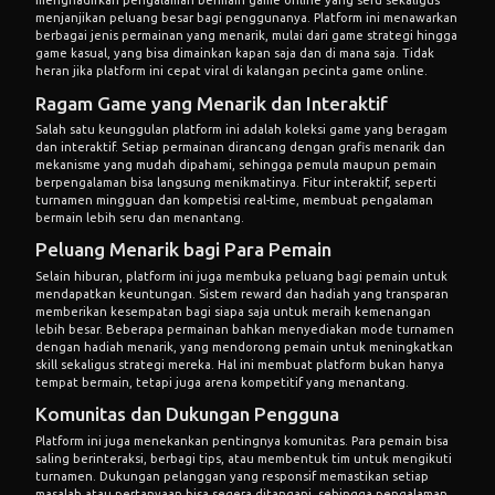
Di era digital saat ini,
Glorygame99
menjadi sorotan para gamer karena
menghadirkan pengalaman bermain game online yang seru sekaligus
menjanjikan peluang besar bagi penggunanya. Platform ini menawarkan
berbagai jenis permainan yang menarik, mulai dari game strategi hingga
game kasual, yang bisa dimainkan kapan saja dan di mana saja. Tidak
heran jika platform ini cepat viral di kalangan pecinta game online.
Ragam Game yang Menarik dan Interaktif
Salah satu keunggulan platform ini adalah koleksi game yang beragam
dan interaktif. Setiap permainan dirancang dengan grafis menarik dan
mekanisme yang mudah dipahami, sehingga pemula maupun pemain
berpengalaman bisa langsung menikmatinya. Fitur interaktif, seperti
turnamen mingguan dan kompetisi real-time, membuat pengalaman
bermain lebih seru dan menantang.
Peluang Menarik bagi Para Pemain
Selain hiburan, platform ini juga membuka peluang bagi pemain untuk
mendapatkan keuntungan. Sistem reward dan hadiah yang transparan
memberikan kesempatan bagi siapa saja untuk meraih kemenangan
lebih besar. Beberapa permainan bahkan menyediakan mode turnamen
dengan hadiah menarik, yang mendorong pemain untuk meningkatkan
skill sekaligus strategi mereka. Hal ini membuat platform bukan hanya
tempat bermain, tetapi juga arena kompetitif yang menantang.
Komunitas dan Dukungan Pengguna
Platform ini juga menekankan pentingnya komunitas. Para pemain bisa
saling berinteraksi, berbagi tips, atau membentuk tim untuk mengikuti