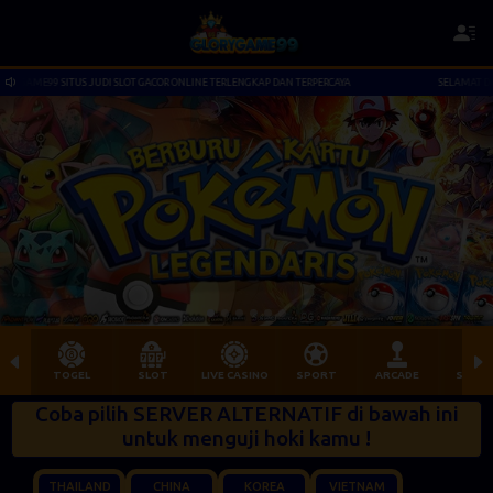
ME99 SITUS JUDI SLOT GACOR ONLINE TERLENGKAP DAN TERPERCAYA
SELAMAT DATANG 
TOGEL
SLOT
LIVE CASINO
SPORT
ARCADE
SABU
Coba pilih SERVER ALTERNATIF di bawah ini
untuk menguji hoki kamu !
THAILAND
CHINA
KOREA
VIETNAM