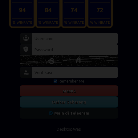
94
84
74
72
% WINRATE
% WINRATE
% WINRATE
% WINRATE
Remember Me
Masuk
Daftar Sekarang
Main di Telegram
Desktop
Wap